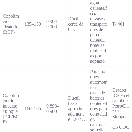
agua
caliente/f
ría,
Copolím
Dúctil
envases
ero
0.904–
135–159
cerca de
transpare
T4401
aleatorio
0.908
0 °C
ntes de
(RCP)
pared
delgada,
botellas
moldead
as por
soplado
Paracho
ques
automotr
ices,
Grados
cajas de
Copolím
ICP en el
Dúctil
baterías,
ero de
canal de
hasta
contened
impacto
0.898–
PetroChi
160–165
aproxim
ores para
/ bloque
0.900
na /
adament
congelad
(ICP/BC
Sinopec
e −20 °C
or,
P)
/
carcasas
CNOOC
sometida