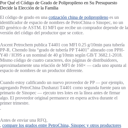
Por Qué el Código de Grado de Polipropileno en Su Presupuesto
Decide la Elección de la Familia
El código de grado en una
cotización china de polipropileno
es un
identificador de espacio de nombres de PetroChina o Sinopec, no un
ID genérico de ASTM. El MFI que recibe un comprador depende de la
versión del código del productor que se cotice.
Ascent Petrochem publica T4401 con MFI 0.25 g/10min para tubería
PP-R. Chemdo lista “grado de tubería PP T4401” alineado con PPH-
Y40 / H39S a un nominal de 40 g/10min según GB/T 3682.1-2018.
Mismo código de cuatro caracteres, dos páginas de distribuidores,
aproximadamente una relación de MFI de 160× — cada uno apunta al
espacio de nombres de un productor diferente.
Cuando estoy calificando un nuevo proveedor de PP — por ejemplo,
agregando PetroChina Dushanzi T4401 como segunda fuente para un
primario de Sinopec — ejecuto tres lotes en la línea antes de firmar
algo. El proveedor original permanece en espera activa durante el
primer trimestre.
.
Antes de enviar una RFQ,
,
compare los grados entre PetroChina, Sinopec y otros productores