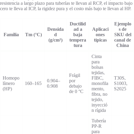
resistencia a largo plazo para tuberías te llevan al RCP, el impacto bajo
cero te lleva al ICP, la rigidez pura y el costo más bajo te llevan al HP.
Ductilid
Ejemplo
Densida
ad a
Aplicaci
s de
Familia
Tm (°C)
d
baja
ones
SKU del
(g/cm³)
tempera
típicas
canal de
tura
China
Cinta
para
bolsas
tejidas,
Frágil
Homopo
FIBC,
T30S,
0.904–
por
límero
160–165
monofila
S1003,
0.908
debajo
(HP)
mento,
S2025
de 0 °C
fibra, no
tejido,
inyecció
n rígida
Tubería
PP-R
para