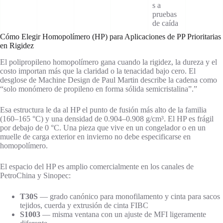
s a
pruebas
de caída
Cómo Elegir Homopolímero (HP) para Aplicaciones de PP Prioritarias
en Rigidez
El polipropileno homopolímero gana cuando la rigidez, la dureza y el
costo importan más que la claridad o la tenacidad bajo cero. El
desglose de Machine Design de Paul Martin describe la cadena como
“solo monómero de propileno en forma sólida semicristalina”.”
Esa estructura le da al HP el punto de fusión más alto de la familia
(160–165 °C) y una densidad de 0.904–0.908 g/cm³. El HP es frágil
por debajo de 0 °C. Una pieza que vive en un congelador o en un
muelle de carga exterior en invierno no debe especificarse en
homopolímero.
El espacio del HP es amplio comercialmente en los canales de
PetroChina y Sinopec:
T30S
— grado canónico para monofilamento y cinta para sacos
tejidos, cuerda y extrusión de cinta FIBC
S1003
— misma ventana con un ajuste de MFI ligeramente