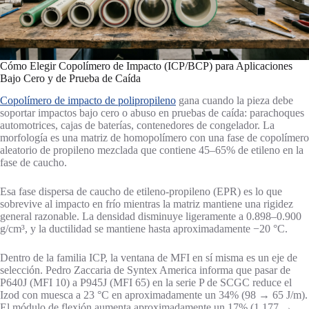
Cómo Elegir Copolímero de Impacto (ICP/BCP) para Aplicaciones
Bajo Cero y de Prueba de Caída
Copolímero de impacto de polipropileno
gana cuando la pieza debe
soportar impactos bajo cero o abuso en pruebas de caída: parachoques
automotrices, cajas de baterías, contenedores de congelador. La
morfología es una matriz de homopolímero con una fase de copolímero
aleatorio de propileno mezclada que contiene 45–65% de etileno en la
fase de caucho.
Esa fase dispersa de caucho de etileno-propileno (EPR) es lo que
sobrevive al impacto en frío mientras la matriz mantiene una rigidez
general razonable. La densidad disminuye ligeramente a 0.898–0.900
g/cm³, y la ductilidad se mantiene hasta aproximadamente −20 °C.
Dentro de la familia ICP, la ventana de MFI en sí misma es un eje de
selección. Pedro Zaccaria de Syntex America informa que pasar de
P640J (MFI 10) a P945J (MFI 65) en la serie P de SCGC reduce el
Izod con muesca a 23 °C en aproximadamente un 34% (98 → 65 J/m).
El módulo de flexión aumenta aproximadamente un 17% (1,177 →