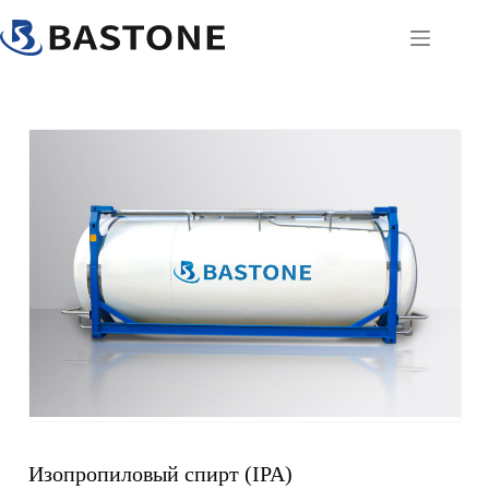
Перейти
к
содержимому
Изопропиловый спирт (IPA)